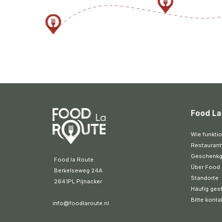
Food La
Wie funktio
Restaurant
Geschenkg
 Food la Route
Über Food 
 Berkelseweg 24A
Standorte
 2641PL Pijnacker 
Häufig gest
Bitte konta
info@foodlaroute.nl