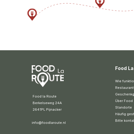
Food La
Wie funktio
Restaurant
Geschenkg
 Food la Route
Über Food 
 Berkelseweg 24A
Standorte
 2641PL Pijnacker 
Häufig gest
Bitte konta
info@foodlaroute.nl