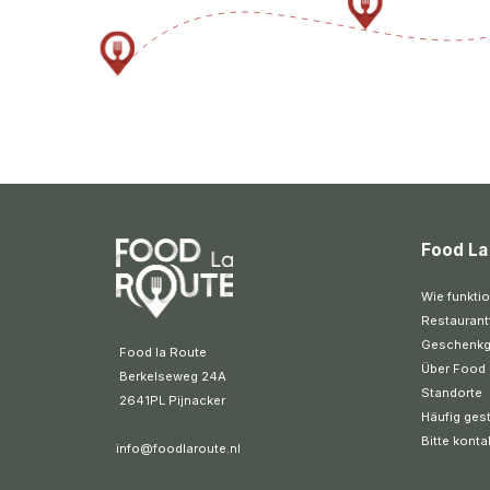
Food La
Wie funktio
Restaurant
Geschenkg
 Food la Route
Über Food 
 Berkelseweg 24A
Standorte
 2641PL Pijnacker 
Häufig gest
Bitte konta
info@foodlaroute.nl