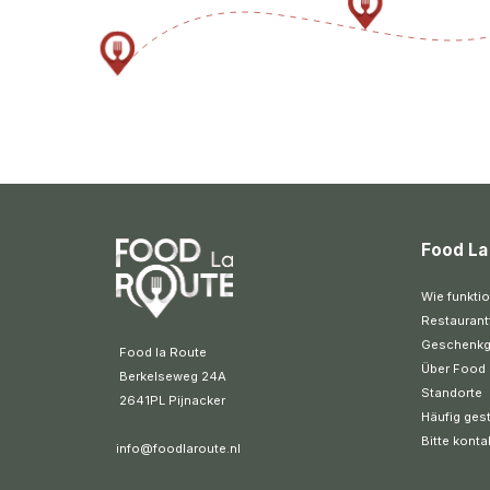
Food La
Wie funktio
Restaurant
Geschenkg
 Food la Route
Über Food 
 Berkelseweg 24A
Standorte
 2641PL Pijnacker 
Häufig gest
Bitte konta
info@foodlaroute.nl