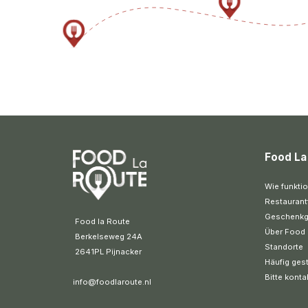
Food La
Wie funktio
Restaurant
Geschenkg
 Food la Route
Über Food 
 Berkelseweg 24A
Standorte
 2641PL Pijnacker 
Häufig gest
Bitte konta
info@foodlaroute.nl