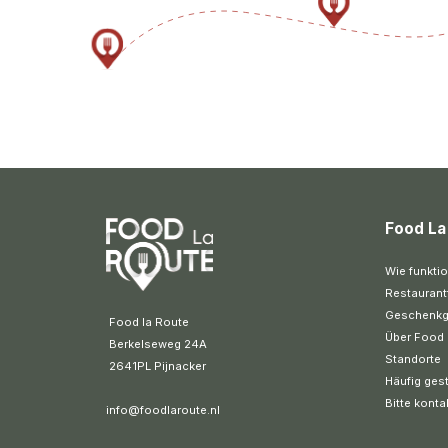
Food La
Wie funktio
Restaurant
Geschenkg
 Food la Route
Über Food 
 Berkelseweg 24A
Standorte
 2641PL Pijnacker 
Häufig gest
Bitte konta
info@foodlaroute.nl