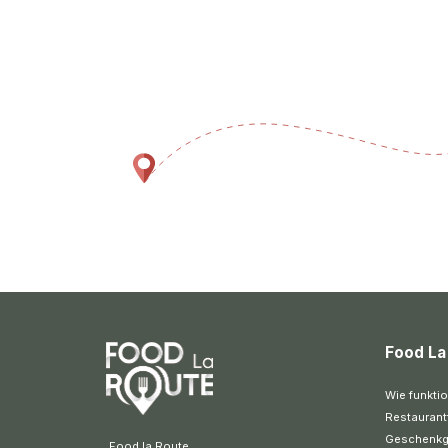
Food La
Wie funktio
Restaurant
Geschenkg
 Food la Route