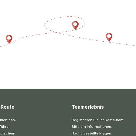
 Route
Teamerlebnis
niert das?
Registrieren Sie Ihr Restaurant
führer
Bitte um Informationen.
utschein
Häufig gestellte Fragen