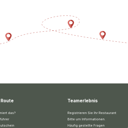
 Route
Teamerlebnis
niert das?
Registrieren Sie Ihr Restaurant
führer
Bitte um Informationen.
utschein
Häufig gestellte Fragen