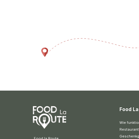
Food La
Wie funktio
Restaurant
Geschenkg
 Food la Route