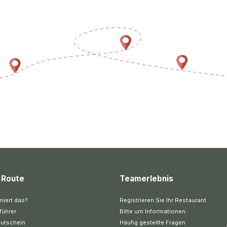
 Route
Teamerlebnis
niert das?
Registrieren Sie Ihr Restaurant
führer
Bitte um Informationen.
utschein
Häufig gestellte Fragen