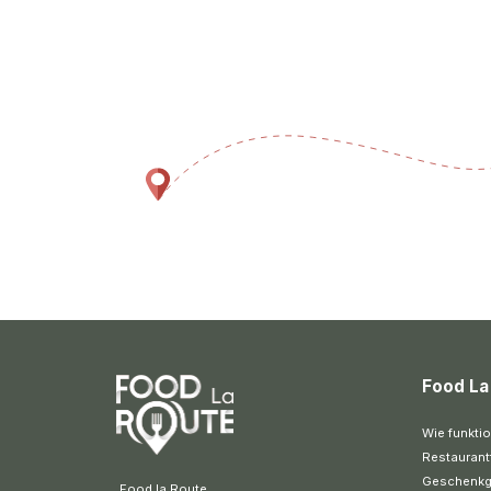
Food La
Wie funktio
Restaurant
Geschenkg
 Food la Route