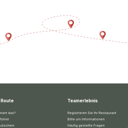
 Route
Teamerlebnis
niert das?
Registrieren Sie Ihr Restaurant
führer
Bitte um Informationen.
utschein
Häufig gestellte Fragen