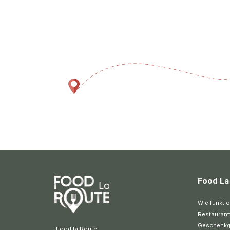
Food La
Wie funktio
Restaurant
Geschenkg
 Food la Route