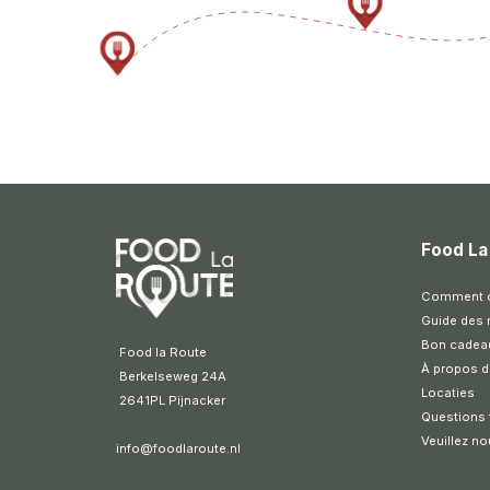
Food La
Comment ce
Guide des 
Bon cadea
 Food la Route
À propos d
 Berkelseweg 24A
Locaties
 2641PL Pijnacker 
Questions
Veuillez no
info@foodlaroute.nl