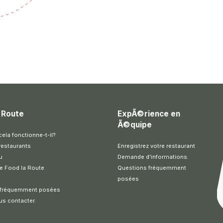
 Route
ExpÃ©rience en
Ã©quipe
la fonctionne-t-il?
restaurants
Enregistrez votre restaurant
u
Demande d'informations.
e Food la Route
Questions fréquemment
posées
 fréquemment posées
us contacter.