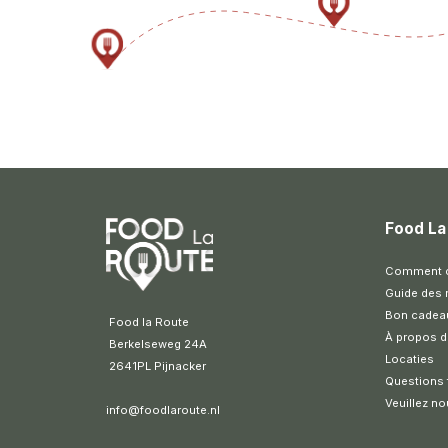
Food La
Comment ce
Guide des 
Bon cadea
 Food la Route
À propos d
 Berkelseweg 24A
Locaties
 2641PL Pijnacker 
Questions
Veuillez no
info@foodlaroute.nl