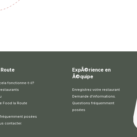
 Route
ExpÃ©rience en
Ã©quipe
la fonctionne-t-il?
restaurants
Enregistrez votre restaurant
u
Demande d'informations.
e Food la Route
Questions fréquemment
posées
 fréquemment posées
us contacter.