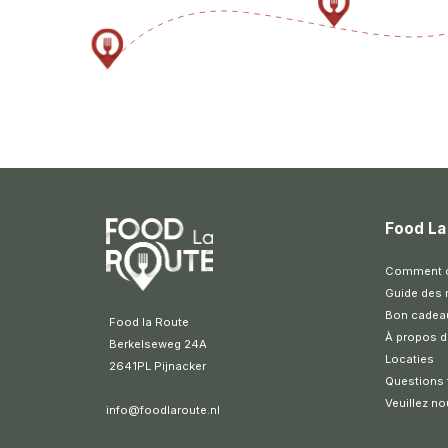
Food La
Comment ce
Guide des 
Bon cadea
 Food la Route
À propos d
 Berkelseweg 24A
Locaties
 2641PL Pijnacker 
Questions
Veuillez no
info@foodlaroute.nl