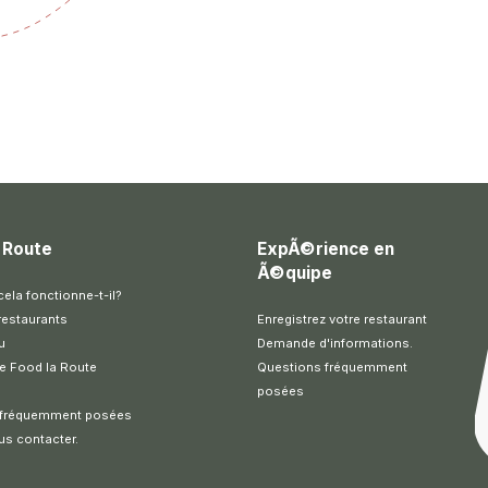
 Route
ExpÃ©rience en
Ã©quipe
la fonctionne-t-il?
restaurants
Enregistrez votre restaurant
u
Demande d'informations.
e Food la Route
Questions fréquemment
posées
 fréquemment posées
us contacter.