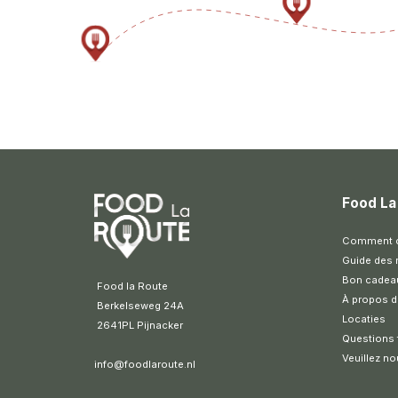
Food La
Comment ce
Guide des 
Bon cadea
 Food la Route
À propos d
 Berkelseweg 24A
Locaties
 2641PL Pijnacker 
Questions
Veuillez no
info@foodlaroute.nl