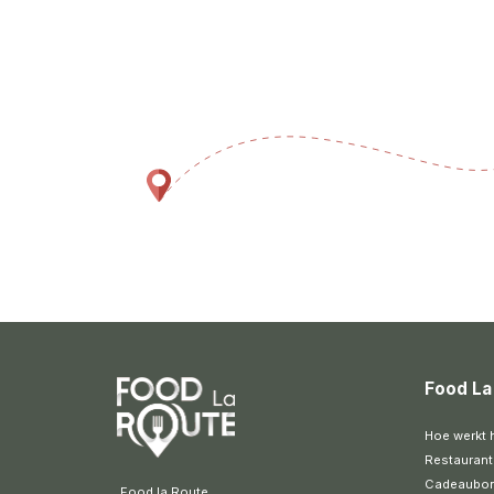
Food La
Hoe werkt 
Restaurant
Cadeaubo
 Food la Route