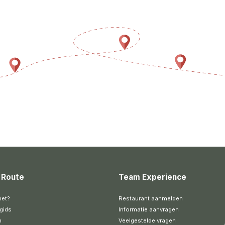
 Route
Team Experience
het?
Restaurant aanmelden
gids
Informatie aanvragen
n
Veelgestelde vragen