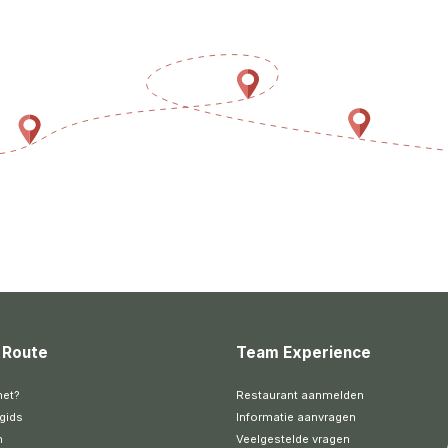
 Route
Team Experience
het?
Restaurant aanmelden
gids
Informatie aanvragen
n
Veelgestelde vragen