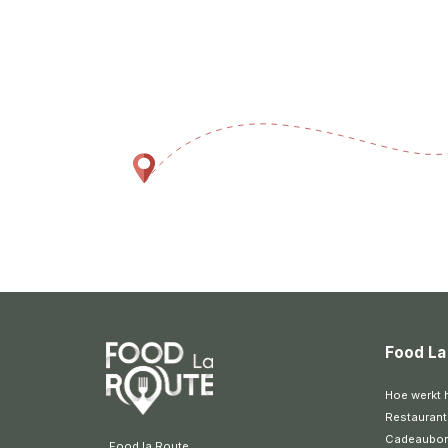
Food La
Hoe werkt 
Restaurant
Cadeaubo
 Food la Route