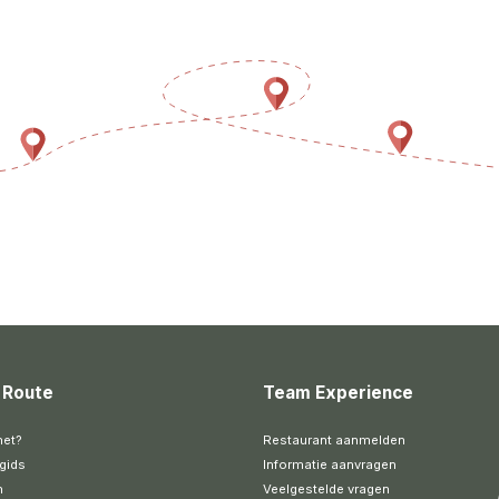
 Route
Team Experience
het?
Restaurant aanmelden
gids
Informatie aanvragen
n
Veelgestelde vragen