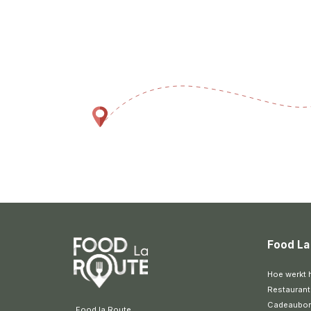
Food La
Hoe werkt 
Restaurant
Cadeaubo
 Food la Route