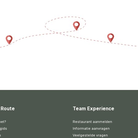
 Route
Team Experience
het?
Restaurant aanmelden
gids
Informatie aanvragen
n
Veelgestelde vragen