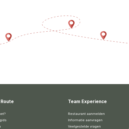
 Route
Team Experience
het?
Restaurant aanmelden
gids
Informatie aanvragen
n
Veelgestelde vragen