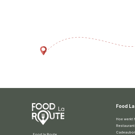
Food La
Hoe werkt 
Restaurant
Cadeaubo
 Food la Route