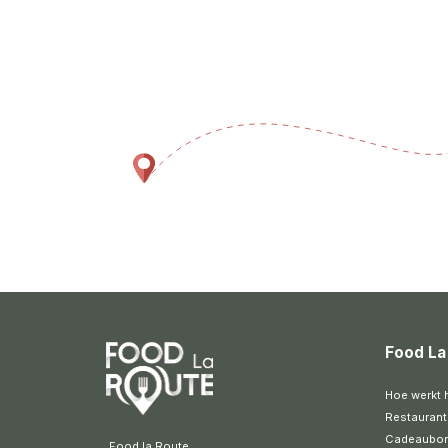
Food La
Hoe werkt 
Restaurant
Cadeaubo
 Food la Route