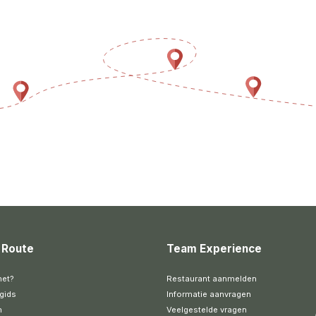
 Route
Team Experience
het?
Restaurant aanmelden
gids
Informatie aanvragen
n
Veelgestelde vragen