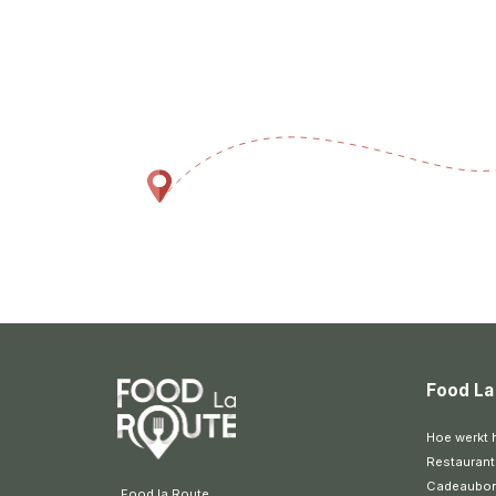
Food La
Hoe werkt 
Restaurant
Cadeaubo
 Food la Route