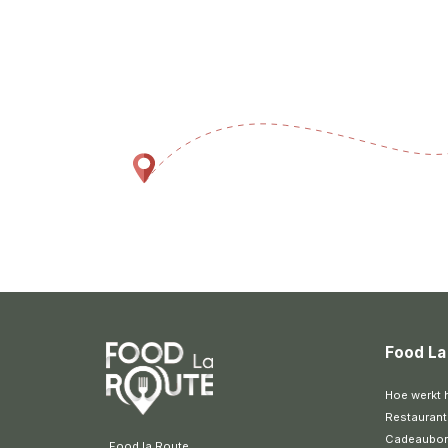
Food La
Hoe werkt 
Restaurant
Cadeaubo
 Food la Route