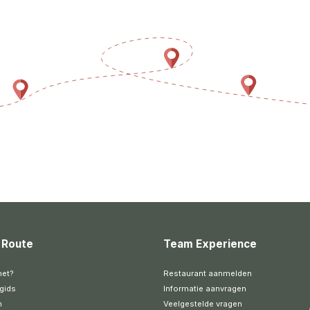
 Route
Team Experience
het?
Restaurant aanmelden
gids
Informatie aanvragen
n
Veelgestelde vragen