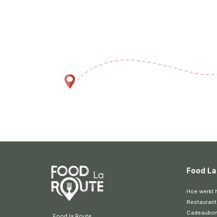
Food La
Hoe werkt 
Restaurant
Cadeaubo
 Food la Route