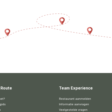
 Route
Team Experience
het?
Restaurant aanmelden
gids
Informatie aanvragen
n
Veelgestelde vragen