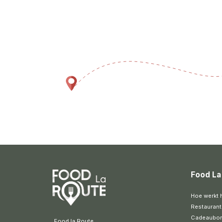
Food La
Hoe werkt 
Restaurant
Cadeaubo
 Food la Route