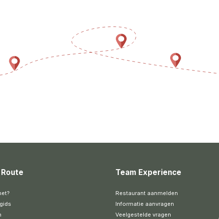
 Route
Team Experience
het?
Restaurant aanmelden
gids
Informatie aanvragen
n
Veelgestelde vragen