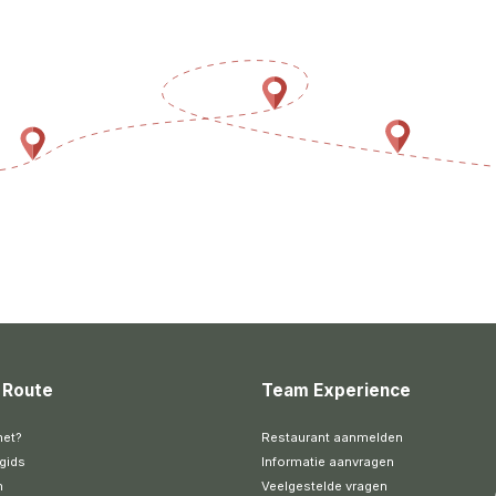
 Route
Team Experience
het?
Restaurant aanmelden
gids
Informatie aanvragen
n
Veelgestelde vragen