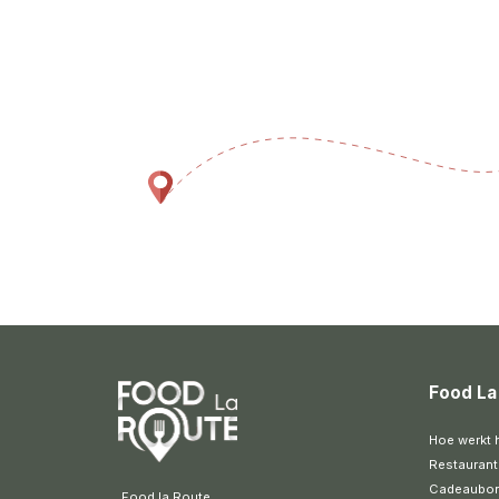
Food La
Hoe werkt 
Restaurant
Cadeaubo
 Food la Route